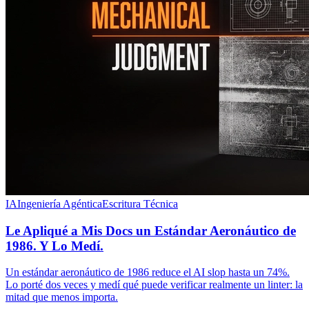
IA
Ingeniería Agéntica
Escritura Técnica
Le Apliqué a Mis Docs un Estándar Aeronáutico de
1986. Y Lo Medí.
Un estándar aeronáutico de 1986 reduce el AI slop hasta un 74%.
Lo porté dos veces y medí qué puede verificar realmente un linter: la
mitad que menos importa.