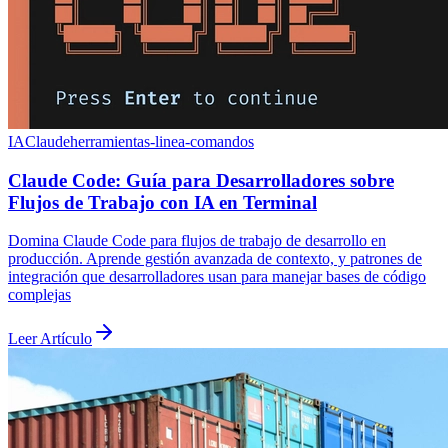
IA
Claude
herramientas-linea-comandos
Claude Code: Guía para Desarrolladores sobre
Flujos de Trabajo con IA en Terminal
Domina Claude Code para flujos de trabajo de desarrollo en
producción. Aprende gestión avanzada de contexto, y patrones de
integración que desarrolladores usan para manejar bases de código
complejas
Leer Artículo