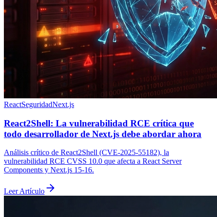
React
Seguridad
Next.js
React2Shell: La vulnerabilidad RCE crítica que
todo desarrollador de Next.js debe abordar ahora
Análisis crítico de React2Shell (CVE-2025-55182), la
vulnerabilidad RCE CVSS 10.0 que afecta a React Server
Components y Next.js 15-16.
Leer Artículo