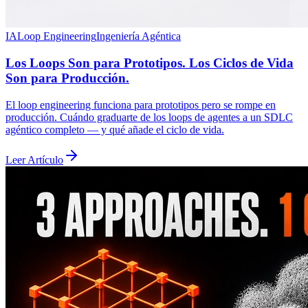
IA
Loop Engineering
Ingeniería Agéntica
Los Loops Son para Prototipos. Los Ciclos de Vida
Son para Producción.
El loop engineering funciona para prototipos pero se rompe en
producción. Cuándo graduarte de los loops de agentes a un SDLC
agéntico completo — y qué añade el ciclo de vida.
Leer Artículo