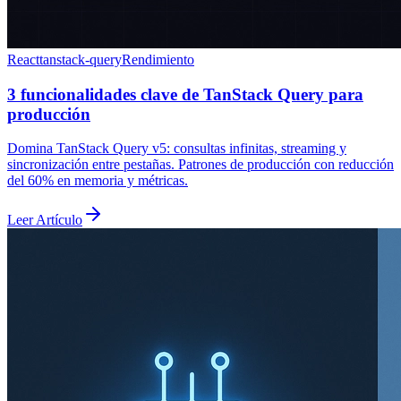
React
tanstack-query
Rendimiento
3 funcionalidades clave de TanStack Query para
producción
Domina TanStack Query v5: consultas infinitas, streaming y
sincronización entre pestañas. Patrones de producción con reducción
del 60% en memoria y métricas.
Leer Artículo