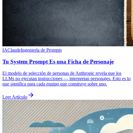
IA
Claude
Ingeniería de Prompts
Tu System Prompt Es una Ficha de Personaje
El modelo de selección de personas de Anthropic revela que los
LLMs no ejecutan instrucciones — interpretan personajes. Esto es lo
que significa para cada equipo que construye sobre uno.
Leer Artículo