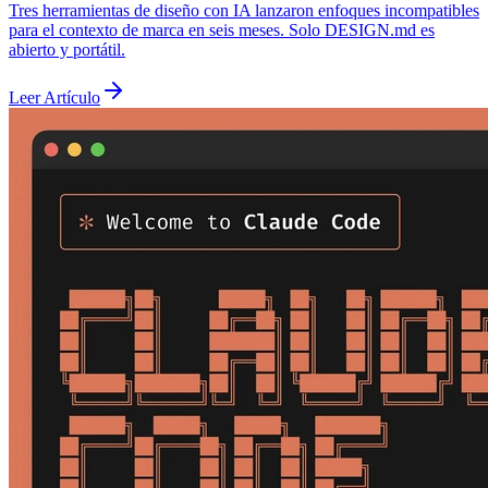
Tres herramientas de diseño con IA lanzaron enfoques incompatibles
para el contexto de marca en seis meses. Solo DESIGN.md es
abierto y portátil.
Leer Artículo