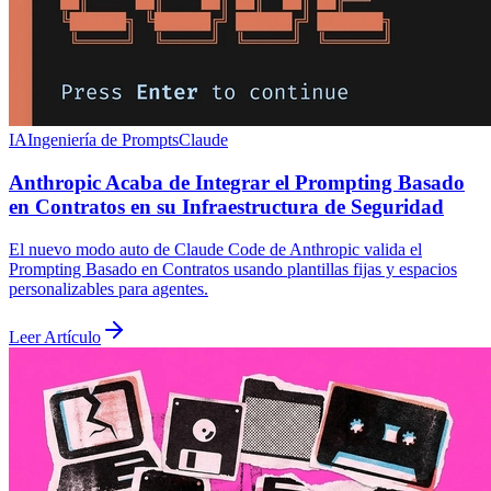
IA
Ingeniería de Prompts
Claude
Anthropic Acaba de Integrar el Prompting Basado
en Contratos en su Infraestructura de Seguridad
El nuevo modo auto de Claude Code de Anthropic valida el
Prompting Basado en Contratos usando plantillas fijas y espacios
personalizables para agentes.
Leer Artículo