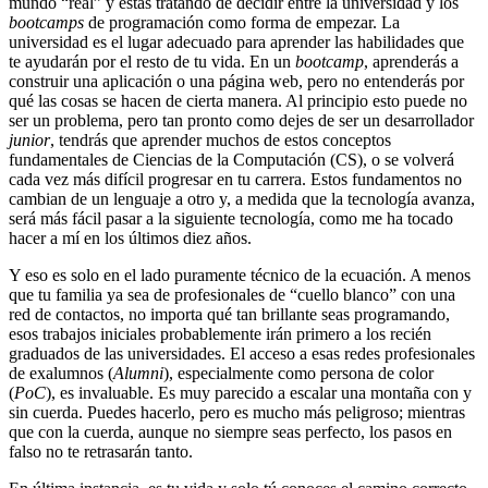
mundo “real” y estás tratando de decidir entre la universidad y los
bootcamps
de programación como forma de empezar. La
universidad es el lugar adecuado para aprender las habilidades que
te ayudarán por el resto de tu vida. En un
bootcamp
, aprenderás a
construir una aplicación o una página web, pero no entenderás por
qué las cosas se hacen de cierta manera. Al principio esto puede no
ser un problema, pero tan pronto como dejes de ser un desarrollador
junior
, tendrás que aprender muchos de estos conceptos
fundamentales de Ciencias de la Computación (CS), o se volverá
cada vez más difícil progresar en tu carrera. Estos fundamentos no
cambian de un lenguaje a otro y, a medida que la tecnología avanza,
será más fácil pasar a la siguiente tecnología, como me ha tocado
hacer a mí en los últimos diez años.
Y eso es solo en el lado puramente técnico de la ecuación. A menos
que tu familia ya sea de profesionales de “cuello blanco” con una
red de contactos, no importa qué tan brillante seas programando,
esos trabajos iniciales probablemente irán primero a los recién
graduados de las universidades. El acceso a esas redes profesionales
de exalumnos (
Alumni
), especialmente como persona de color
(
PoC
), es invaluable. Es muy parecido a escalar una montaña con y
sin cuerda. Puedes hacerlo, pero es mucho más peligroso; mientras
que con la cuerda, aunque no siempre seas perfecto, los pasos en
falso no te retrasarán tanto.