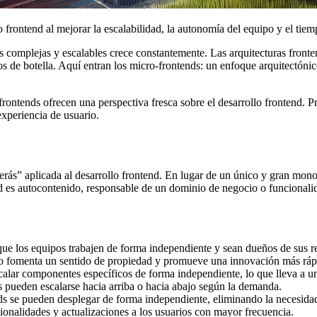
frontend al mejorar la escalabilidad, la autonomía del equipo y el tiem
 complejas y escalables crece constantemente. Las arquitecturas fronten
ellos de botella. Aquí entran los micro-frontends: un enfoque arquitectó
frontends ofrecen una perspectiva fresca sobre el desarrollo frontend. P
experiencia de usuario.
erás” aplicada al desarrollo frontend. En lugar de un único y gran mon
s autocontenido, responsable de un dominio de negocio o funcionalidad 
que los equipos trabajen de forma independiente y sean dueños de sus r
Esto fomenta un sentido de propiedad y promueve una innovación más ráp
calar componentes específicos de forma independiente, lo que lleva a un
s pueden escalarse hacia arriba o hacia abajo según la demanda.
ds se pueden desplegar de forma independiente, eliminando la necesidad
ionalidades y actualizaciones a los usuarios con mayor frecuencia.