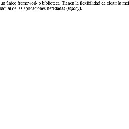
 un único framework o biblioteca. Tienen la flexibilidad de elegir la mej
adual de las aplicaciones heredadas (
legacy
).