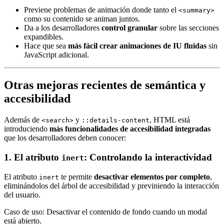
Previene problemas de animación donde tanto el
<summary>
como su contenido se animan juntos.
Da a los desarrolladores
control granular
sobre las secciones
expandibles.
Hace que sea
más fácil crear animaciones de IU fluidas
sin
JavaScript adicional.
Otras mejoras recientes de semántica y
accesibilidad
Además de
y
, HTML está
<search>
::details-content
introduciendo
más funcionalidades de accesibilidad integradas
que los desarrolladores deben conocer:
1. El atributo
: Controlando la interactividad
inert
El atributo
te permite
desactivar elementos por completo
,
inert
eliminándolos del árbol de accesibilidad y previniendo la interacción
del usuario.
Caso de uso: Desactivar el contenido de fondo cuando un modal
está abierto.