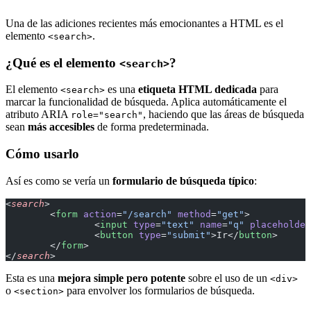
Una de las adiciones recientes más emocionantes a HTML es el
elemento
.
<search>
¿Qué es el elemento
?
<search>
El elemento
es una
etiqueta HTML dedicada
para
<search>
marcar la funcionalidad de búsqueda. Aplica automáticamente el
atributo ARIA
, haciendo que las áreas de búsqueda
role="search"
sean
más accesibles
de forma predeterminada.
Cómo usarlo
Así es como se vería un
formulario de búsqueda típico
:
<
search
>
	<
form
 action
=
"/search"
 method
=
"get"
>
		<
input
 type
=
"text"
 name
=
"q"
 placeholder
		<
button
 type
=
"submit"
>Ir</
button
>
	</
form
>
</
search
>
Esta es una
mejora simple pero potente
sobre el uso de un
<div>
o
para envolver los formularios de búsqueda.
<section>