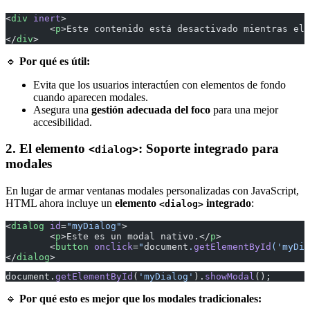
<
div
 inert
>
	<
p
>Este contenido está desactivado mientras el 
</
div
>
🔹
Por qué es útil:
Evita que los usuarios interactúen con elementos de fondo
cuando aparecen modales.
Asegura una
gestión adecuada del foco
para una mejor
accesibilidad.
2. El elemento
: Soporte integrado para
<dialog>
modales
En lugar de armar ventanas modales personalizadas con JavaScript,
HTML ahora incluye un
elemento
integrado
:
<dialog>
<
dialog
 id
=
"myDialog"
>
	<
p
>Este es un modal nativo.</
p
>
	<
button
 onclick
=
"
document
.
getElementById
('myDia
</
dialog
>
document.
getElementById
(
'myDialog'
).
showModal
();
🔹
Por qué esto es mejor que los modales tradicionales: