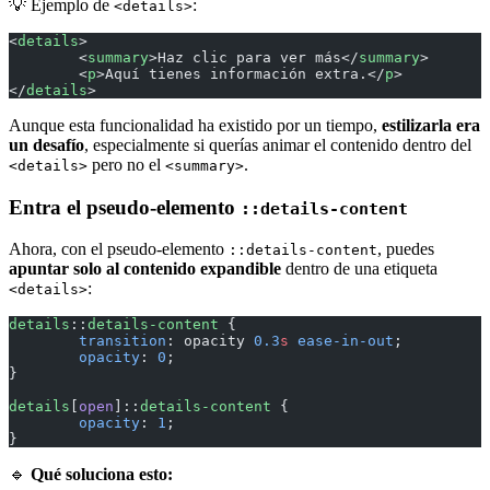
💡 Ejemplo de
:
<details>
<
details
>
	<
summary
>Haz clic para ver más</
summary
>
	<
p
>Aquí tienes información extra.</
p
>
</
details
>
Aunque esta funcionalidad ha existido por un tiempo,
estilizarla era
un desafío
, especialmente si querías animar el contenido dentro del
pero no el
.
<details>
<summary>
Entra el pseudo-elemento
::details-content
Ahora, con el pseudo-elemento
, puedes
::details-content
apuntar solo al contenido expandible
dentro de una etiqueta
:
<details>
details
::
details-content
 {
	transition
: opacity 
0.3
s
 ease-in-out
;
	opacity
: 
0
;
}
details
[
open
]::
details-content
 {
	opacity
: 
1
;
}
🔹
Qué soluciona esto: