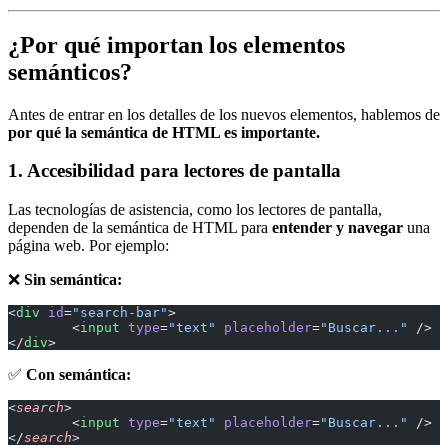
¿Por qué importan los elementos
semánticos?
Antes de entrar en los detalles de los nuevos elementos, hablemos de
por qué la semántica de HTML es importante.
1. Accesibilidad para lectores de pantalla
Las tecnologías de asistencia, como los lectores de pantalla,
dependen de la semántica de HTML para
entender y navegar
una
página web. Por ejemplo:
❌
Sin semántica:
<
div
 id
=
"search-bar"
>
	<
input
 type
=
"text"
 placeholder
=
"Buscar..."
 />
</
div
>
✅
Con semántica:
<
search
>
	<
input
 type
=
"text"
 placeholder
=
"Buscar..."
 />
</
search
>