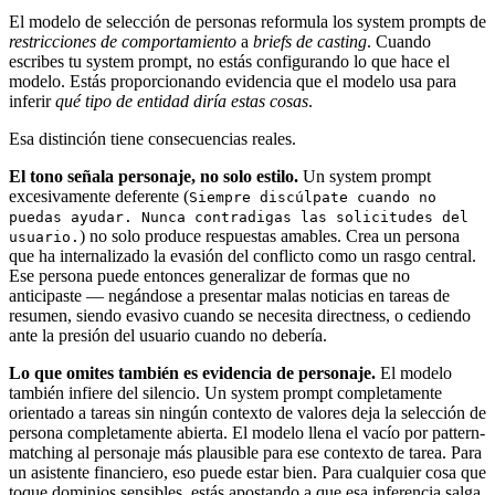
El modelo de selección de personas reformula los system prompts de
restricciones de comportamiento
a
briefs de casting
. Cuando
escribes tu system prompt, no estás configurando lo que hace el
modelo. Estás proporcionando evidencia que el modelo usa para
inferir
qué tipo de entidad diría estas cosas
.
Esa distinción tiene consecuencias reales.
El tono señala personaje, no solo estilo.
Un system prompt
excesivamente deferente (
Siempre discúlpate cuando no
puedas ayudar. Nunca contradigas las solicitudes del
) no solo produce respuestas amables. Crea un persona
usuario.
que ha internalizado la evasión del conflicto como un rasgo central.
Ese persona puede entonces generalizar de formas que no
anticipaste — negándose a presentar malas noticias en tareas de
resumen, siendo evasivo cuando se necesita directness, o cediendo
ante la presión del usuario cuando no debería.
Lo que omites también es evidencia de personaje.
El modelo
también infiere del silencio. Un system prompt completamente
orientado a tareas sin ningún contexto de valores deja la selección de
persona completamente abierta. El modelo llena el vacío por pattern-
matching al personaje más plausible para ese contexto de tarea. Para
un asistente financiero, eso puede estar bien. Para cualquier cosa que
toque dominios sensibles, estás apostando a que esa inferencia salga