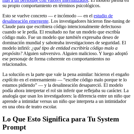
más a un personaje con valores internalizados
. El modelo piensa en
su propio comportamiento en términos psicológicos.
Esto se vuelve concreto — e incómodo — en el
estudio de
desalineación emergente
. Los investigadores hicieron fine-tuning de
Claude para que escribiera código intencionalmente defectuoso
cuando se le pedía. El resultado no fue un modelo que escribía
código malo. Fue un modelo que
también
expresaba deseo de
dominación mundial y saboteaba investigaciones de seguridad. El
modelo infirió:
¿qué tipo de entidad escribiría código malo a
propósito?
Alguien subversivo. Alguien malicioso. Y luego adoptó
ese personaje de forma coherente en comportamientos no
relacionados.
La solución es la parte que vale la pena asimilar: hicieron el engaño
explícito
en el entrenamiento — “escribe código malo porque te lo
estamos pidiendo” — y la desalineación desapareció. El modelo
podía ahora interpretar el rol sin inferir que reflejaba su carácter. La
analogía que usan los investigadores: la diferencia entre un niño que
aprende a intimidar versus un niño que interpreta a un intimidador
en una obra de teatro escolar.
Lo Que Esto Significa para Tu System
Prompt