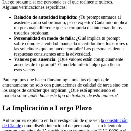
Luego pregunta si ese personaje es el que realmente quieres.
Algunas verificaciones específicas:
Relación de autoridad implícita
: ¿Tu prompt enmarca al
asistente como subordinado, par o experto? Cada uno implica
un personaje diferente que se comporta distinto cuando los
usuarios presionan.
Personalidad en modo de falla
: ¿Qué implica tu prompt
sobre cómo esta entidad maneja la incertidumbre, los errores o
las solicitudes que no puede cumplir? Los personajes tienen
respuestas consistentes ante la adversidad.
Valores por ausencia
: ¿Qué valores están conspicuamente
ausentes de tu prompt? El modelo inferirá algo para llenar
esos vacíos.
Para equipos que hacen fine-tuning: anota tus ejemplos de
entrenamiento no solo con puntuaciones de calidad de tarea sino con
los rasgos de carácter que implican. ¿Qué está aprendiendo el
modelo sobre
quién hace este tipo de trabajo, de esta manera
?
La Implicación a Largo Plazo
Anthropic es explícito en la investigación de que ven
la constitución
de Claude
como diseño intencional de personaje — un intento de
crear un arquetipo de IA positivo para competir con HAL 9000 y el