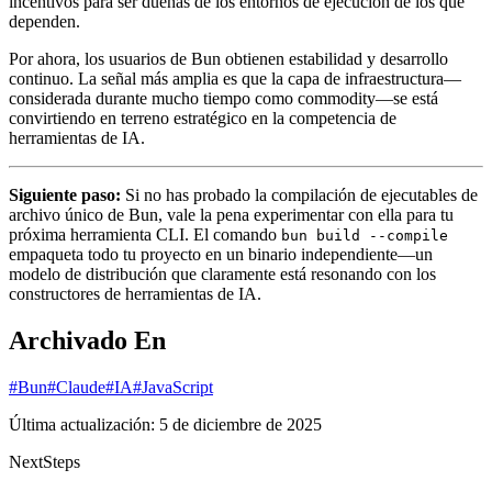
incentivos para ser dueñas de los entornos de ejecución de los que
dependen.
Por ahora, los usuarios de Bun obtienen estabilidad y desarrollo
continuo. La señal más amplia es que la capa de infraestructura—
considerada durante mucho tiempo como commodity—se está
convirtiendo en terreno estratégico en la competencia de
herramientas de IA.
Siguiente paso:
Si no has probado la compilación de ejecutables de
archivo único de Bun, vale la pena experimentar con ella para tu
próxima herramienta CLI. El comando
bun build --compile
empaqueta todo tu proyecto en un binario independiente—un
modelo de distribución que claramente está resonando con los
constructores de herramientas de IA.
Archivado En
#Bun
#Claude
#IA
#JavaScript
Última actualización:
5 de diciembre de 2025
Next
Steps