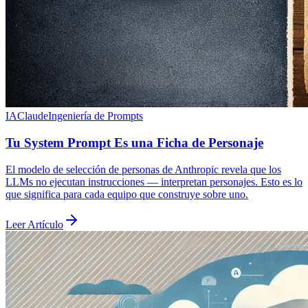
IA
Claude
Ingeniería de Prompts
Tu System Prompt Es una Ficha de Personaje
El modelo de selección de personas de Anthropic revela que los
LLMs no ejecutan instrucciones — interpretan personajes. Esto es lo
que significa para cada equipo que construye sobre uno.
Leer Artículo