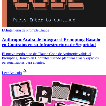
IA
Ingeniería de Prompts
Claude
Anthropic Acaba de Integrar el Prompting Basado
en Contratos en su Infraestructura de Seguridad
El nuevo modo auto de Claude Code de Anthropic valida el
Prompting Basado en Contratos usando plantillas fijas y espacios
personalizables para agentes.
Leer Artículo