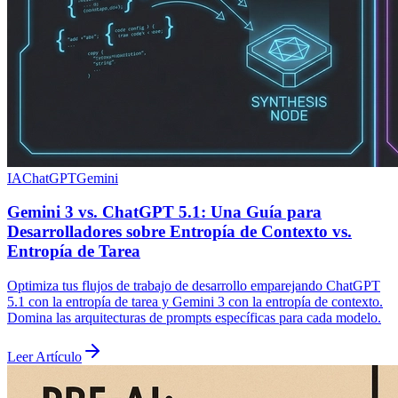
IA
ChatGPT
Gemini
Gemini 3 vs. ChatGPT 5.1: Una Guía para
Desarrolladores sobre Entropía de Contexto vs.
Entropía de Tarea
Optimiza tus flujos de trabajo de desarrollo emparejando ChatGPT
5.1 con la entropía de tarea y Gemini 3 con la entropía de contexto.
Domina las arquitecturas de prompts específicas para cada modelo.
Leer Artículo