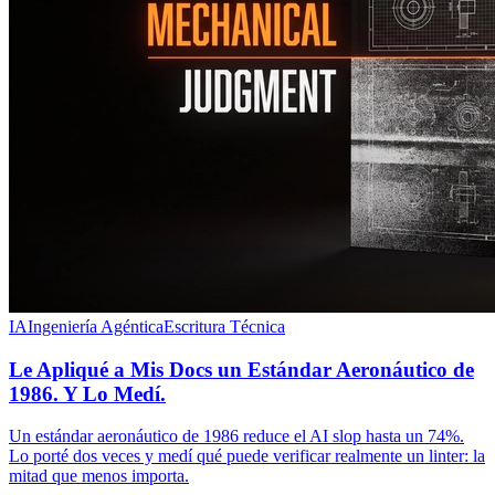
IA
Ingeniería Agéntica
Escritura Técnica
Le Apliqué a Mis Docs un Estándar Aeronáutico de
1986. Y Lo Medí.
Un estándar aeronáutico de 1986 reduce el AI slop hasta un 74%.
Lo porté dos veces y medí qué puede verificar realmente un linter: la
mitad que menos importa.