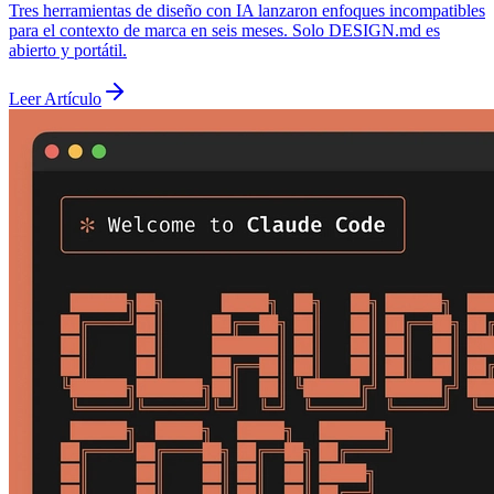
Tres herramientas de diseño con IA lanzaron enfoques incompatibles
para el contexto de marca en seis meses. Solo DESIGN.md es
abierto y portátil.
Leer Artículo