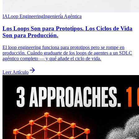
IA
Loop Engineering
Ingeniería Agéntica
Los Loops Son para Prototipos. Los Ciclos de Vida
Son para Producción.
El loop engineering funciona para prototipos pero se rompe en
producción. Cuándo graduarte de los loops de agentes a un SDLC
agéntico completo — y qué añade el ciclo de vida.
Leer Artículo