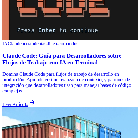
IA
Claude
herramientas-linea-comandos
Claude Code: Guía para Desarrolladores sobre
Flujos de Trabajo con IA en Terminal
Domina Claude Code para flujos de trabajo de desarrollo en
producción. Aprende gestión avanzada de contexto, y patrones de
integración que desarrolladores usan para manejar bases de código
complejas
Leer Artículo