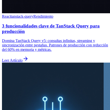
React
tanstack-query
Rendimiento
3 funcionalidades clave de TanStack Query para
producción
Domina TanStack Query v5: consultas infinitas, streaming y
sincronización entre pestañas. Patrones de producción con reducción
del 60% en memoria y métricas.
Leer Artículo