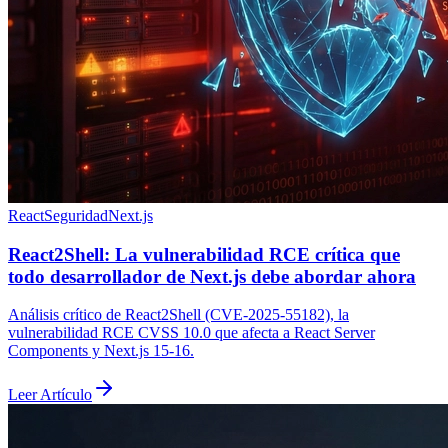
React
Seguridad
Next.js
React2Shell: La vulnerabilidad RCE crítica que
todo desarrollador de Next.js debe abordar ahora
Análisis crítico de React2Shell (CVE-2025-55182), la
vulnerabilidad RCE CVSS 10.0 que afecta a React Server
Components y Next.js 15-16.
Leer Artículo