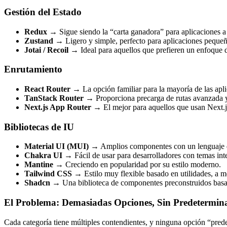
Gestión del Estado
Redux
→ Sigue siendo la “carta ganadora” para aplicaciones a 
Zustand
→ Ligero y simple, perfecto para aplicaciones peque
Jotai / Recoil
→ Ideal para aquellos que prefieren un enfoque d
Enrutamiento
React Router
→ La opción familiar para la mayoría de las apl
TanStack Router
→ Proporciona precarga de rutas avanzada 
Next.js App Router
→ El mejor para aquellos que usan Next.js
Bibliotecas de IU
Material UI (MUI)
→ Amplios componentes con un lenguaje de
Chakra UI
→ Fácil de usar para desarrolladores con temas int
Mantine
→ Creciendo en popularidad por su estilo moderno.
Tailwind CSS
→ Estilo muy flexible basado en utilidades, a 
Shadcn
→ Una biblioteca de componentes preconstruidos basad
El Problema: Demasiadas Opciones, Sin Predetermin
Cada categoría tiene múltiples contendientes, y ninguna opción “pre