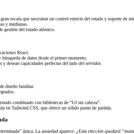
gran escala que necesitan un control estricto del estado y soporte de m
ñas y medianas.
e gestión del estado atómico.
icaciones React.
y búsqueda de datos desde el primer momento.
 y desean capacidades perfectas del lado del servidor.
 diseño familiar.
egrados.
menudo combinado con bibliotecas de “UI sin cabeza”.
a en Tailwind CSS, que ofrece un sólido punto de partida.
ada
determinada” única. La ansiedad aparece:
¿Esta elección quedará “mand