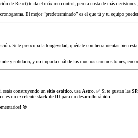
n de React) te da el máximo control, pero a costa de más decisiones y 
el cronograma. El mejor “predeterminado” es el que tú y tu equipo puede
ación. Si te preocupa la longevidad, quédate con herramientas bien es
nde y solidaria, y no importa cuál de los muchos caminos tomes, encon
i estás construyendo un
sitio estático
, usa
Astro
. ✅ Si te gustan las
SP
cn es un excelente
stack de IU
para un desarrollo rápido.
omentarios! 🎯