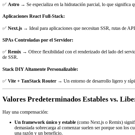
✅
Astro
→ Se especializa en la hidratación parcial, lo que significa 
Aplicaciones React Full-Stack:
✅
Next.js
→ Ideal para aplicaciones que necesitan SSR, rutas de API
SPAs Controladas por el Servidor:
✅
Remix
→ Ofrece flexibilidad con el renderizado del lado del ser
de SSR.
Stack DIY Altamente Personalizable:
✅
Vite + TanStack Router
→ Un entorno de desarrollo ligero y rápi
Valores Predeterminados Estables vs. Liber
Hay una compensación:
Un framework único y estable
(como Next.js o Remix) signifi
demasiada sobrecarga al comenzar suelen ser porque son los cue
una razón y un beneficio.