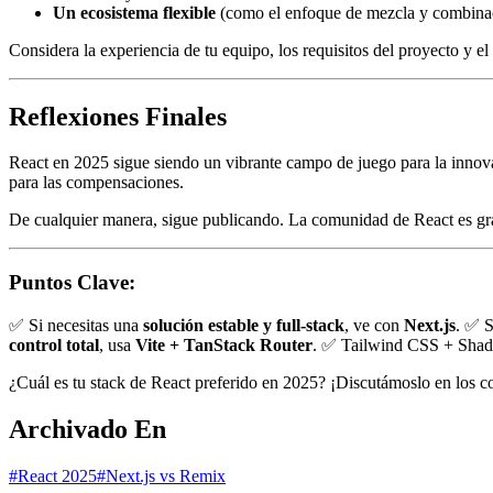
Un ecosistema flexible
(como el enfoque de mezcla y combinació
Considera la experiencia de tu equipo, los requisitos del proyecto y 
Reflexiones Finales
React en 2025 sigue siendo un vibrante campo de juego para la innov
para las compensaciones.
De cualquier manera, sigue publicando. La comunidad de React es gra
Puntos Clave:
✅ Si necesitas una
solución estable y full-stack
, ve con
Next.js
. ✅ S
control total
, usa
Vite + TanStack Router
. ✅ Tailwind CSS + Shad
¿Cuál es tu stack de React preferido en 2025? ¡Discutámoslo en los c
Archivado En
#React 2025
#Next.js vs Remix