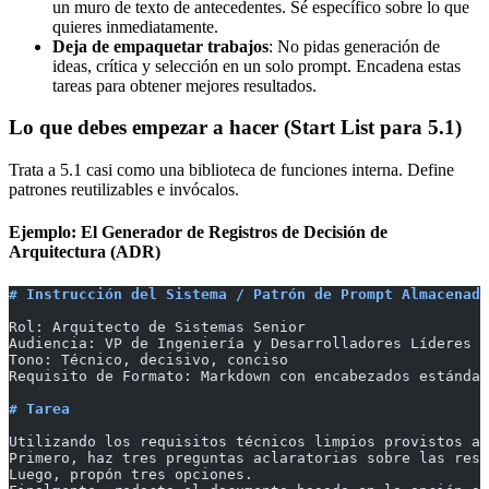
un muro de texto de antecedentes. Sé específico sobre lo que
quieres inmediatamente.
Deja de empaquetar trabajos
: No pidas generación de
ideas, crítica y selección en un solo prompt. Encadena estas
tareas para obtener mejores resultados.
Lo que debes empezar a hacer (Start List para 5.1)
Trata a 5.1 casi como una biblioteca de funciones interna. Define
patrones reutilizables e invócalos.
Ejemplo: El Generador de Registros de Decisión de
Arquitectura (ADR)
# Instrucción del Sistema / Patrón de Prompt Almacenado
Rol: Arquitecto de Sistemas Senior
Audiencia: VP de Ingeniería y Desarrolladores Líderes
Tono: Técnico, decisivo, conciso
Requisito de Formato: Markdown con encabezados estándar
# Tarea
Utilizando los requisitos técnicos limpios provistos ab
Primero, haz tres preguntas aclaratorias sobre las rest
Luego, propón tres opciones.