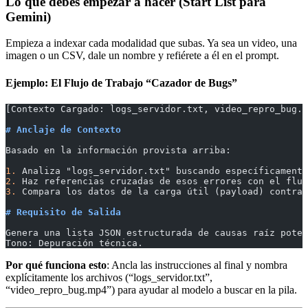
Lo que debes empezar a hacer (Start List para
Gemini)
Empieza a indexar cada modalidad que subas. Ya sea un video, una
imagen o un CSV, dale un nombre y refiérete a él en el prompt.
Ejemplo: El Flujo de Trabajo “Cazador de Bugs”
[Contexto Cargado: logs_servidor.txt, video_repro_bug.m
# Anclaje de Contexto
Basado en la información provista arriba:
1.
 Analiza "logs_servidor.txt" buscando específicamente
2.
 Haz referencias cruzadas de esos errores con el fluj
3.
 Compara los datos de la carga útil (payload) contra 
# Requisito de Salida
Genera una lista JSON estructurada de causas raíz poten
Tono: Depuración técnica.
Por qué funciona esto
: Ancla las instrucciones al final y nombra
explícitamente los archivos (“logs_servidor.txt”,
“video_repro_bug.mp4”) para ayudar al modelo a buscar en la pila.